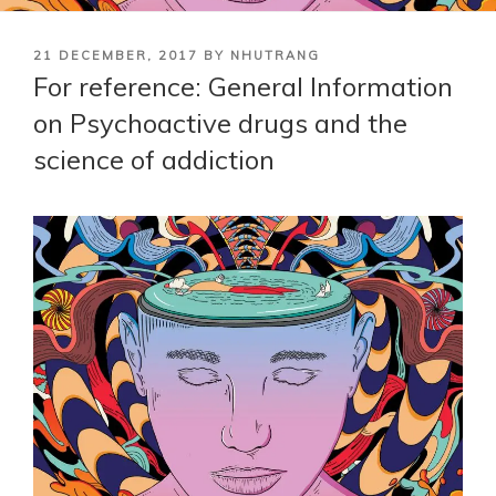
POSTED
21 DECEMBER, 2017
BY
NHUTRANG
ON
For reference: General Information
on Psychoactive drugs and the
science of addiction