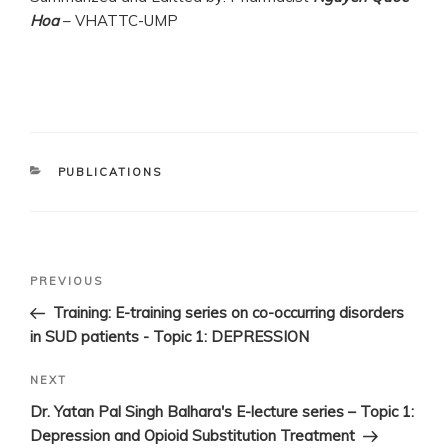
Hoa
– VHATTC-UMP
CATEGORIES
PUBLICATIONS
Post
Previous
PREVIOUS
navigation
Post
Training: E-training series on co-occurring disorders
in SUD patients - Topic 1: DEPRESSION
Next
NEXT
Post
Dr. Yatan Pal Singh Balhara's E-lecture series – Topic 1:
Depression and Opioid Substitution Treatment