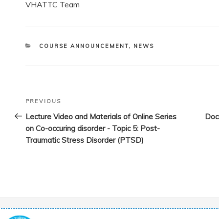
VHATTC Team
CATEGORIES
COURSE ANNOUNCEMENT
,
NEWS
Post
Previous
PREVIOUS
navigation
Post
Lecture Video and Materials of Online Series
Docu
on Co-occuring disorder - Topic 5: Post-
Traumatic Stress Disorder (PTSD)