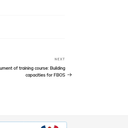
NEXT
Next
Post
ment of training course: Building
capacities for FBOS