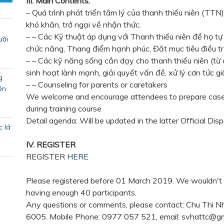
III. Main Contents:
– Quá trình phát triển tâm lý của thanh thiếu niên (TTN
khó khăn, trở ngại về nhận thức.
– – Các Kỹ thuật áp dụng với Thanh thiếu niên để họ tự
ười
chức năng, Thang điểm hạnh phúc, Đăt mục tiêu điều tr
– – Các kỹ năng sống cần dạy cho thanh thiếu niên (từ c
sinh hoạt lành mạnh, giải quyết vấn đề, xử lý cơn tức gi
g
– – Counseling for parents or caretakers
ên
We welcome and encourage attendees to prepare cases
during training course
Detail agenda:
Will be updated in the latter Official Dis
c lá
IV. REGISTER
REGISTER
HERE
Please registered before
01 March 2019
. We wouldn't
having enough 40 participants.
Any questions or comments, please contact: Chu Thi 
6005. Mobile Phone: 0977 057 521, email:
svhattc@gm