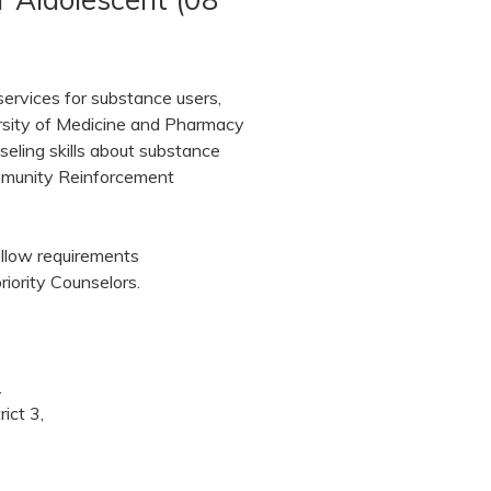
services for substance users,
rsity of Medicine and Pharmacy
seling skills about substance
mmunity Reinforcement
ollow requirements
riority Counselors.
.
ict 3,