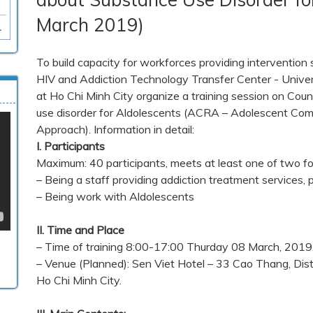
March 2019)
To build capacity for workforces providing intervention 
HIV and Addiction Technology Transfer Center - Unive
at Ho Chi Minh City organize a training session on Coun
use disorder for Aldolescents (ACRA – Adolescent Co
Approach). Information in detail:
I. Participants
Maximum: 40 participants, meets at least one of two f
– Being a staff providing addiction treatment services, p
– Being work with Aldolescents
II. Time and Place
– Time of training
8:00-17:00 Thurday 08 March, 2019
– Venue (Planned): Sen Viet Hotel – 33 Cao Thang, Distr
Ho Chi Minh City.