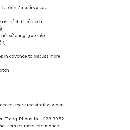
) 12 đến 25 tuổi và các
 hiểu mình (Phân tích
ị)
hối sử dụng, giao tiếp,
ận).
 in advance to discuss more
patch
 accept more registration when
Nhu Trang, Phone No.: 028 3952
ail.com
for more information