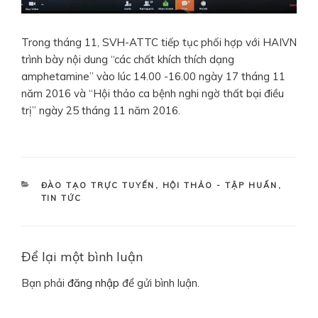
Trong tháng 11, SVH-ATTC tiếp tục phối hợp với HAIVN
trình bày nội dung “các chất khích thích dạng
amphetamine” vào lúc 14.00 -16.00 ngày 17 tháng 11
năm 2016 và “Hội thảo ca bệnh nghi ngờ thất bại điều
trị” ngày 25 tháng 11 năm 2016.
DANH
ĐÀO TẠO TRỰC TUYẾN
,
HỘI THẢO - TẬP HUẤN
,
MỤC
TIN TỨC
Để lại một bình luận
Bạn phải
đăng nhập
để gửi bình luận.