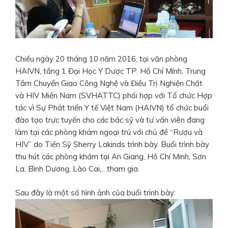
Chiều ngày 20 tháng 10 năm 2016, tại văn phòng
HAIVN, tầng 1 Đại Học Y Dược TP. Hồ Chí Mính, Trung
Tâm Chuyển Giao Công Nghệ và Điều Trị Nghiện Chất
và HIV Miền Nam (SVHATTC) phối hợp với Tổ chức Hợp
tác vì Sự Phát triển Y tế Việt Nam (HAIVN) tổ chức buổi
đào tạo trực tuyến cho các bác sỹ và tư vấn viên đang
làm tại các phòng khám ngoại trú với chủ đề “Rượu và
HIV” do Tiến Sỹ Sherry Lakinds trình bày. Buổi trình bày
thu hút các phòng khám tại An Giang, Hồ Chí Minh, Sơn
La, Bình Dương, Lào Cai,…tham gia.
Sau đây là một số hình ảnh của buổi trình bày: