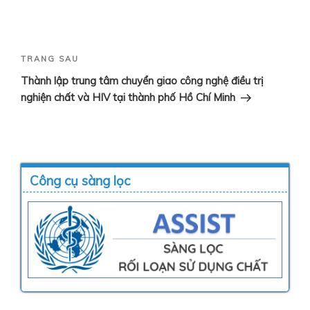
Điều
hướng
Bài
TRANG SAU
bài
tiếp
Thành lập trung tâm chuyển giao công nghệ điều trị
viết
theo
nghiện chất và HIV tại thành phố Hồ Chí Minh
Công cụ sàng lọc