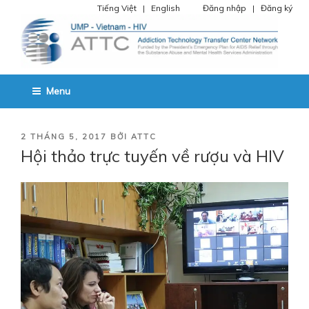
Chuyển
Tiếng Việt
|
English
Đăng nhập
|
Đăng ký
đến
phần
nội
dung
TRUNG TÂM CHUYỂN GIAO
SVHATTC – Trung tâm chuyển giao công nghệ điệu trị nghiện chất và
Menu
HIV Miền Nam.
CÔNG NGHỆ ĐIỆU TRỊ NGHIỆN
CHẤT VÀ HIV
ĐĂNG
2 THÁNG 5, 2017
BỞI
ATTC
TRONG
Hội thảo trực tuyến về rượu và HIV