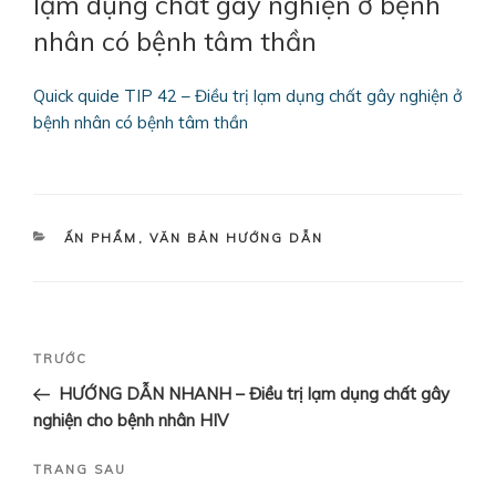
lạm dụng chất gây nghiện ở bệnh
nhân có bệnh tâm thần
Quick quide TIP 42 – Điều trị lạm dụng chất gây nghiện ở
bệnh nhân có bệnh tâm thần
DANH
ẤN PHẨM
,
VĂN BẢN HƯỚNG DẪN
MỤC
Điều
Bài
TRƯỚC
hướng
cũ
HƯỚNG DẪN NHANH – Điều trị lạm dụng chất gây
bài
hơn
nghiện cho bệnh nhân HIV
viết
Bài
TRANG SAU