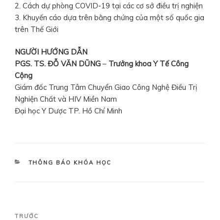
2. Cách dự phòng COVID-19 tại các cơ sở điều trị nghiện
3. Khuyến cáo dựa trên bằng chứng của một số quốc gia
trên Thế Giới
NGƯỜI HƯỚNG DẪN
PGS. TS. ĐỖ VĂN DŨNG
–
Trưởng khoa Y Tế Công
Cộng
Giám đốc Trung Tâm Chuyển Giao Công Nghệ Điều Trị
Nghiện Chất và HIV Miền Nam
Đại học Y Dược TP. Hồ Chí Minh
DANH
THÔNG BÁO KHÓA HỌC
MỤC
Điều
Bài
TRƯỚC