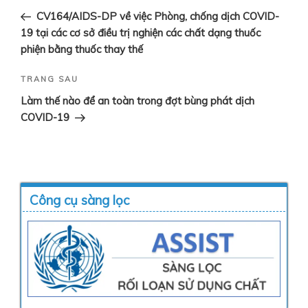
hướng
cũ
CV164/AIDS-DP về việc Phòng, chống dịch COVID-
bài
hơn
19 tại các cơ sở điều trị nghiện các chất dạng thuốc
viết
phiện bằng thuốc thay thế
Bài
TRANG SAU
tiếp
Làm thế nào để an toàn trong đợt bùng phát dịch
theo
COVID-19
Công cụ sàng lọc