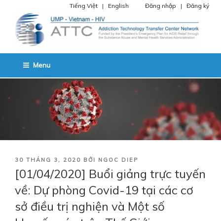
Chuyển
Tiếng Việt
|
English
Đăng nhập
|
Đăng ký
đến
phần
nội
dung
TRUNG TÂM CHUYỂN GIAO
SVHATTC – Trung tâm chuyển giao công nghệ điệu trị nghiện chất và
Menu
HIV Miền Nam.
CÔNG NGHỆ ĐIỆU TRỊ NGHIỆN
CHẤT VÀ HIV
ĐĂNG
30 THÁNG 3, 2020
BỞI
NGOC DIEP
TRONG
[01/04/2020] Buổi giảng trực tuyến
về: Dự phòng Covid-19 tại các cơ
sở điều trị nghiện và Một số