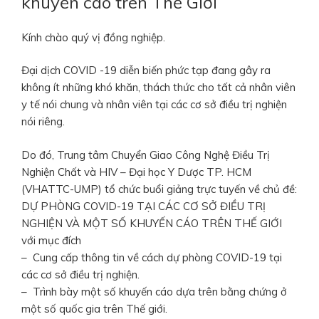
khuyến cáo trên Thế Giới
Kính chào quý vị đồng nghiệp.
Đại dịch COVID -19 diễn biến phức tạp đang gây ra
không ít những khó khăn, thách thức cho tất cả nhân viên
y tế nói chung và nhân viên tại các cơ sở điều trị nghiện
nói riêng.
Do đó, Trung tâm Chuyển Giao Công Nghệ Điều Trị
Nghiện Chất và HIV – Đại học Y Dược TP. HCM
(VHATTC-UMP) tổ chức buổi giảng trực tuyến về chủ đề:
DỰ PHÒNG COVID-19 TẠI CÁC CƠ SỞ ĐIỀU TRỊ
NGHIỆN VÀ MỘT SỐ KHUYẾN CÁO TRÊN THẾ GIỚI
với mục đích
– Cung cấp thông tin về cách dự phòng COVID-19 tại
các cơ sở điều trị nghiện.
– Trình bày một số khuyến cáo dựa trên bằng chứng ở
một số quốc gia trên Thế giới.