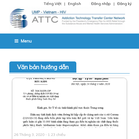
Chuyển
Tiếng Việt
|
English
Đăng nhập
|
Đăng ký
đến
phần
nội
dung
TRUNG TÂM CHUYỂN GIAO
SVHATTC – Trung tâm chuyển giao công nghệ điệu trị nghiện chất và
Menu
HIV Miền Nam.
CÔNG NGHỆ ĐIỆU TRỊ NGHIỆN
CHẤT VÀ HIV
Văn bản hướng dẫn
Phân
trang
bài
viết
26 Tháng 3, 2020 - 1:23 chiều