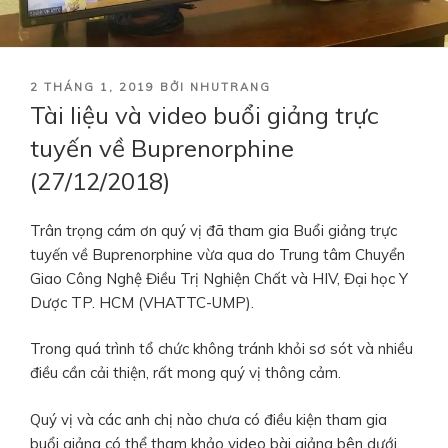
ĐĂNG
2 THÁNG 1, 2019
BỞI
NHUTRANG
TRONG
Tài liệu và video buổi giảng trực
tuyến về Buprenorphine
(27/12/2018)
Trân trọng cám ơn quý vị đã tham gia Buổi giảng trực
tuyến về Buprenorphine vừa qua do Trung tâm Chuyển
Giao Công Nghệ Điều Trị Nghiện Chất và HIV, Đại học Y
Dược TP. HCM (VHATTC-UMP).
Trong quá trình tổ chức không tránh khỏi sơ sót và nhiều
điều cần cải thiện, rất mong quý vị thông cảm.
Quý vị và các anh chị nào chưa có điều kiện tham gia
buổi giảng có thể tham khảo video bài giảng bên dưới.