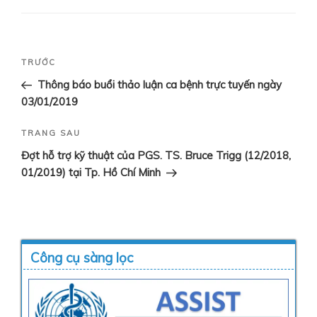
Điều
Bài
TRƯỚC
hướng
cũ
Thông báo buổi thảo luận ca bệnh trực tuyến ngày
bài
hơn
03/01/2019
viết
Bài
TRANG SAU
tiếp
Đợt hỗ trợ kỹ thuật của PGS. TS. Bruce Trigg (12/2018,
theo
01/2019) tại Tp. Hồ Chí Minh
Công cụ sàng lọc