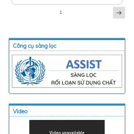
Tran
1
tiếp
Công cụ sàng lọc
Video